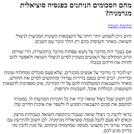
מהם הסכומים הניתנים כפנסיה סוציאלית
מגרמניה?
כתיבת תגובה
היום ניתן לשמוע יותר ויותר על הקצבאות השונות המגיעות לניצולי
השואה, מאחר והעיסוק בהם רק הולך וגובר עם השנים.
אם בעבר היה מדובר על נושא שפחות מדובר בתקשורת, הרי שהיום
הרוב המוחלט של האנשים מעוניין לסייע לניצולי השואה ולאפשר להם
לחיות את חייהם בכבוד.
יש לזכור כי מדובר על אנשים מבוגרים, שלא פעם סובלים ממחלות שונות
ובדידות. רבים חיים בגפם בדירות עמידר ומתקשים לסיים את החודש,
מאחר והקצבאות המשולמות להם על ידי המדינה, אינן מספיקות להוצאות
השוטפות, הכוללות אוכל, חשבונות ותרופות.
לכן חשוב שכל ניצול שואה יכיר את כל הזכויות המגיעות לו, במטרה
למקסם את סכום הקצבאות המגיע לו ולשפר את איכות החיים שלו.
כדאי לדעת כי ניצולי שואה שעבדו בתקופת השואה בעבודות מרצון,
זכאים לא פעם לקבל פנסיה סוציאלית מגרמניה. לכן חשוב להתייעץ עם
משרד עורכי דין מקצועי ומנוסה שמתמחה בתחום, על מנת להבין מה
בדיוק מגיע לכם.