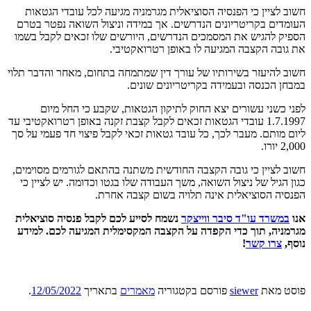
חשוב לציין כי הפנסיה הסוציאלית מגרמניה מגיעה לכל עובדי הגטאות
העומדים בקריטריונים הנדרשים. אך במידה וניצול השואה נפטר בטרם
הספיק להגיש את המסמכים הנדרשים, היורשים שלו זכאים לקבל בשמו
את גובה הקצבה המגיעה לו באופן רטרואקטיבי.
חשוב להיעזר בשירותיו של עורך דין שמתמחה בתחום, מאחר והדבר תלוי
במבחן הכנסה ובעמידה בקריטריונים שונים.
לפני כשני עשורים יצא החוק לתיקון הגטאות, שקבע כי החל מיום
1.7.1997 עובדי הגטאות זכאים לקבל קצבת זקנה באופן רטרואקטיבי עד
ליום מותם. מעבר לכך, כל עובד גטאות זכאי לקבל פיצוי חד פעמי על סך
2,000 יורו.
חשוב לציין כי גובה הקצבה החודשית משתנה בהתאם לגורמים מסוימים,
כגון הגיל של ניצול השואה, משך העבודה שלו בגטו וכדומה. יש לציין כי
הפנסיה הסוציאלית אינה תלויה בשום קצבה אחרת.
אנו
במשרד עו"ד סיבר ווייצקר
נשמח לסייע לכם לקבל פנסיה סוציאלית
מגרמניה, תוך כדי הקפדה על הקצבה המקסימלית המגיעה לכם. למידע
נוסף,
צרו קשר
!
פוסט
מאת
siewer
פורסם בקטגוריה
מאמרים
בתאריך
12/05/2022
.