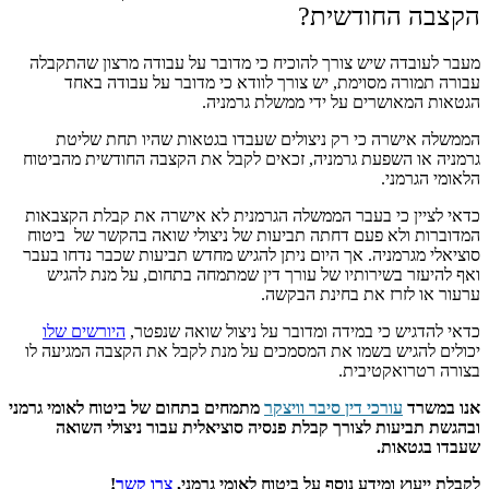
הקצבה החודשית?
מעבר לעובדה שיש צורך להוכיח כי מדובר על עבודה מרצון שהתקבלה
עבורה תמורה מסוימת, יש צורך לוודא כי מדובר על עבודה באחד
הגטאות המאושרים על ידי ממשלת גרמניה.
הממשלה אישרה כי רק ניצולים שעבדו בגטאות שהיו תחת שליטת
גרמניה או השפעת גרמניה, זכאים לקבל את הקצבה החודשית מהביטוח
הלאומי הגרמני.
כדאי לציין כי בעבר הממשלה הגרמנית לא אישרה את קבלת הקצבאות
המדוברות ולא פעם דחתה תביעות של ניצולי שואה בהקשר של ביטוח
סוציאלי מגרמניה.
אך היום ניתן להגיש מחדש תביעות שכבר נדחו בעבר
ואף להיעזר בשירותיו של עורך דין שמתמחה בתחום, על מנת להגיש
ערעור או לזרז את בחינת הבקשה.
כדאי להדגיש כי במידה ומדובר על ניצול שואה שנפטר,
היורשים שלו
יכולים להגיש בשמו את המסמכים על מנת לקבל את הקצבה המגיעה לו
בצורה רטרואקטיבית.
אנו במשרד
עורכי דין סיבר וויצקר
מתמחים בתחום של ביטוח לאומי גרמני
ובהגשת תביעות לצורך קבלת פנסיה סוציאלית עבור ניצולי השואה
שעבדו בגטאות.
לקבלת ייעוץ ומידע נוסף על ביטוח לאומי גרמני,
צרו קשר
!