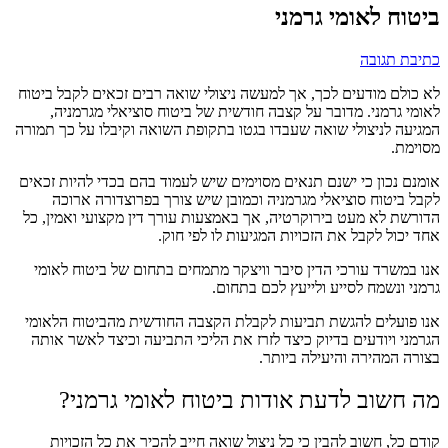
ביטוח לאומי גרמני
כתיבת תגובה
לא כולם מודעים לכך, אך למעשה ניצולי שואה רבים זכאים לקבל ביטוח
לאומי גרמני. מדובר על קצבה חודשית של ביטוח סוציאלי מגרמניה,
המגיעה לניצולי שואה שעבדו בגטו בתקופת השואה וקיבלו על כך תמורה
מסוימת.
אומנם נכון כי ישנם תנאים מסוימים שיש לעמוד בהם בכדי להיות זכאים
לקבל ביטוח סוציאלי מגרמניה וכמובן שיש צורך בפרוצדורה ארוכה
הדורשת לא מעט בירוקרטיה, אך באמצעות עורך דין מקצועי ואמין, כל
אחד יכול לקבל את הזכויות המגיעות לו לפי חוק.
אנו במשרד עורכי הדין סיבר וויצקר מתמחים בתחום של ביטוח לאומי
גרמני ונשמח לסייע ולייעץ לכם בתחום.
אנו פועלים להגשת תביעות לקבלת הקצבה החודשית מהביטוח הלאומי
הגרמני ויודעים בדיוק כיצד לזרז את הליכי התביעה וכיצד לאשר אותה
בצורה המהירה והיעילה ביותר.
מה חשוב לדעת אודות ביטוח לאומי גרמני?
קודם כל, חשוב להבין כי כל ניצול שואה חייב להכיר את כל הזכויות