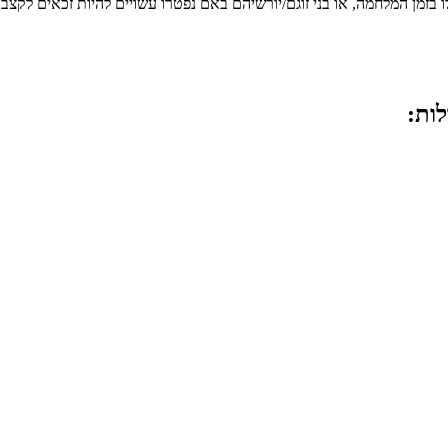
לו בזמן המלחמה, או בני זוגם/יורשיהם באם נפטרו עשויים להיות זכאים לקצ
לות: