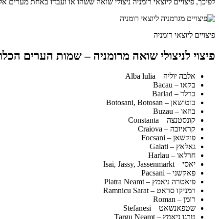
לפיכך, פיצויים ליוצאי רומניה ניצולי שואה ששהו או ועבדו באחת מערים א
פיצויים ליוצאי רומניה
פיצוי לניצולי שואה מרומניה – שמות הערים הכלו
אלבה יוליה – Alba lulia
בקאו – Bacau
ברלד – Barlad
בוטושאן – Botosani, Botosan
בוזאו – Buzau
קונסטנצה – Constanta
קראיובה – Craiova
פוקשאן – Focsani
גאלאץ – Galati
חרלאו – Harlau
יאסי – Isai, Jassy, Jassenmarkt
פאקשני – Pacsani
פיאטרה ניאמץ – Piatra Neamt
רמניקו סראט – Ramnicu Sarat
רומן – Roman
שטפאנשאט – Stefanesi
טרגו ניאמץ – Targu Neamt