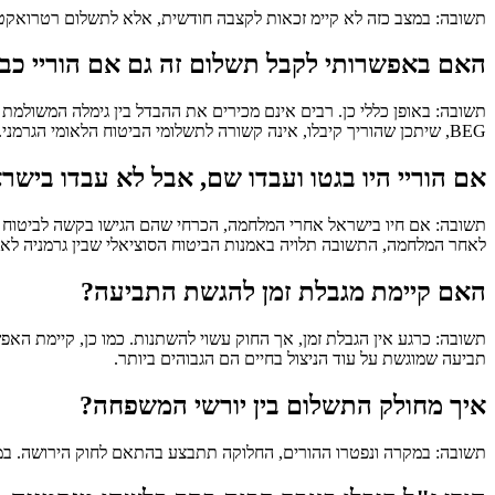
תשובה: במצב כזה לא קיימ זכאות לקצבה חודשית, אלא לתשלום רטרואקטיבי ח
האם באפשרותי לקבל תשלום זה גם אם הוריי כבר
תשובה: באופן כללי כן. רבים אינם מכירים את ההבדל בין גימלה המשולמת כפ
BEG, שיתכן שהוריך קיבלו, אינה קשורה לתשלומי הביטוח הלאומי הגרמני.
אם הוריי היו בגטו ועבדו שם, אבל לא עבדו בי
תשובה: אם חיו בישראל אחרי המלחמה, הכרחי שהם הגישו בקשה לביטוח הל
לאחר המלחמה, התשובה תלויה באמנות הביטוח הסוציאלי שבין גרמניה לאר
האם קיימת מגבלת זמן להגשת התביעה?
תשובה: כרגע אין הגבלת זמן, אך החוק עשוי להשתנות. כמו כן, קיימת האפש
תביעה שמוגשת על עוד הניצול בחיים הם הגבוהים ביותר.
איך מחולק התשלום בין יורשי המשפחה?
תשובה: במקרה ונפטרו ההורים, החלוקה תתבצע בהתאם לחוק הירושה. במקר